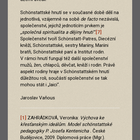
Schönstattské hnutí se v současné době dělí na
jednotlivá, vzájemně na sobě
de facto
nezávislá,
společenství, jejichž jednotícím prvkem je
„společná spiritualita a dějiny hnutí“
.
[7]
Společenství tvoří Schönstatt-Patres, Diecézní
kněží, Schönstattské, sestry Mariiny, Mariini
bratři, Schönstattské paní a Institut rodin.
V rámci hnutí fungují též další společenství
mužů, žen, chlapců, děvčat, kněží i rodin. Právě
aspekt rodiny hraje v Schönstattském hnutí
důležitou roli, součástí společenství se tak
mohou stát i „laici“.
Jaroslav Vaňous
[1]
ZAHRÁDKOVÁ, Veronika:
Výchova ke
křesťanským ideálům. Model schönstattské
pedagogiky P. Josefa Kentenicha .
České
Budějovice, 2009. Diplomová práce (Mgr.).