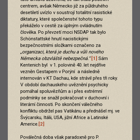
centrem, avšak Německo již za půldruhého
desetiletí uvízlo v soustrojí totalitní rasistické
diktatury, které společenství tohoto typu
překáželo v cestě za úplným ovládnutím
člověka. Po převzetí moci NSDAP tak bylo
Schönstattské hnutí nacistickými
bezpečnostními složkami označeno za
„
organizaci, která je duchu a vůli nového
Německa obzvláště nebezpečná.“
[1]
Sám
Kentenich byl v 1. polovině 40. let nejdříve
vezněn Gestapem v Porýní a následně
internován v KT Dachau, kde strávil přes tři roky.
V období dachauského uvěznění psychicky
pomáhal spoluvězňům a i přes extrémní
podmínky se snažil pokračovat v duchovní i
literární činnosti. Po skončení válečného
konfliktu obdržel pas Vatikánu a přednášel mj. ve
Švýcarsku, Itálii, USA, jižní Africe a Latinské
Americe.
[2]
Poválečná doba však paradoxně pro P.