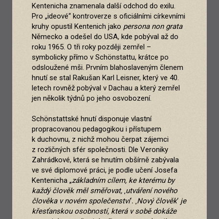
Kentenicha znamenala další odchod do exilu.
Pro „ideové“ kontroverze s oficiálními církevními
kruhy opustil Kentenich jako
persona non grata
Německo a odešel do USA, kde pobýval až do
roku 1965. O tři roky později zemřel –
symbolicky přímo v Schönstattu, krátce po
odsloužené mši. Prvním blahoslaveným členem
hnutí se stal Rakušan Karl Leisner, který ve 40.
letech rovněž pobýval v Dachau a který zemřel
jen několik týdnů po jeho osvobození.
Schönstattské hnutí disponuje vlastní
propracovanou pedagogikou i přístupem
k duchovnu, z nichž mohou čerpat zájemci
z rozličných sfér společnosti. Dle Veroniky
Zahrádkové, která se hnutím obšírně zabývala
ve své diplomové práci, je podle učení Josefa
Kentenicha „
základním cílem, ke kterému by
každý člověk měl směřovat,
‚
utváření
nového
člověka v novém společenství
‘
.
‚
Nový člověk
‘
je
křesťanskou osobností, která v sobě dokáže