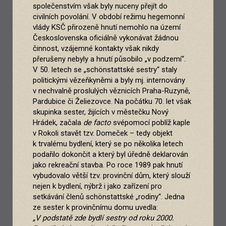
společenstvím však byly nuceny přejít do
civilních povolání. V období režimu hegemonní
vlády KSČ přirozeně hnutí nemohlo na území
Československa oficiálně vykonávat žádnou
činnost, vzájemné kontakty však nikdy
přerušeny nebyly a hnutí působilo „v podzemí“.
V 50. letech se „schönstattské sestry“ staly
politickými vězeňkyněmi a byly mj. internovány
v nechvalně proslulých věznicích Praha-Ruzyně,
Pardubice či Želiezovce. Na počátku 70. let však
skupinka sester, žijících v městečku Nový
Hrádek, začala
de facto
svépomocí poblíž kaple
v Rokoli stavět tzv. Domeček – tedy objekt
k trvalému bydlení, který se po několika letech
podařilo dokončit a který byl úředně deklarován
jako rekreační stavba. Po roce 1989 pak hnutí
vybudovalo větší tzv. provinční dům, který slouží
nejen k bydlení, nýbrž i jako zařízení pro
setkávání členů schönstattské „rodiny“. Jedna
ze sester k provinčnímu domu uvedla:
„V podstatě zde bydlí sestry od roku 2000.