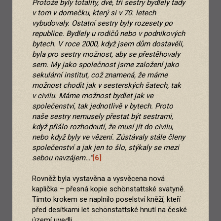
Protože byly totality, dvě, tři sestry bydlely tady
v tom v domečku, který si v 70. letech
vybudovaly. Ostatní sestry byly rozesety po
republice. Bydlely u rodičů nebo v podnikových
bytech. V roce 2000, když jsem dům dostavěli,
byla pro sestry možnost, aby se přestěhovaly
sem. My jako společnost jsme založení jako
sekulární institut, což znamená, že máme
možnost chodit jak v sesterských šatech, tak
v civilu. Máme možnost bydlet jak ve
společenství, tak jednotlivě v bytech. Proto
naše sestry nemusely přestat být sestrami,
když přišlo rozhodnutí, že musí jít do civilu,
nebo když byly ve vězení. Zůstávaly stále členy
společenství a jak jen to šlo, stýkaly se mezi
sebou navzájem…“
[6]
Rovněž byla vystavěna a vysvěcena nová
kaplička – přesná kopie schönstattské svatyně.
Tímto krokem se naplnilo poselství kněží, kteří
před desítkami let schönstattské hnutí na české
území uvedli.