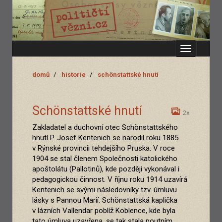
Zobrazit
menu
domů
historie
schönstattské hnutí
Schönstattské hnutí
2x
Zakladatel a duchovní otec Schönstattského
hnutí P. Josef Kentenich se narodil roku 1885
v Rýnské provincii tehdejšího Pruska. V roce
1904 se stal členem Společnosti katolického
apoštolátu (Pallotinů), kde později vykonával i
pedagogickou činnost. V říjnu roku 1914 uzavírá
Kentenich se svými následovníky tzv. úmluvu
lásky s Pannou Marií. Schönstattská kaplička
v lázních Vallendar poblíž Koblence, kde byla
tato úmluva uzavřena, se tak stala poutním