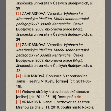
Jihočeská univerzita v Českých Budějovicích, s.
39
[2]
ZAHRÁDKOVÁ, Veronika:
Výchova ke
křesťanským ideálům. Model schönstattské
pedagogiky P. Josefa Kentenicha .
České
Budějovice, 2009. diplomová práce (Mgr.).
Jihočeská univerzita v Českých Budějovicích, s.
39
[3]
ZAHRÁDKOVÁ, Veronika:
Výchova ke
křesťanským ideálům. Model schönstattské
pedagogiky P. Josefa Kentenicha .
České
Budějovice, 2009. diplomová práce (Mgr.).
Jihočeská univerzita v Českých Budějovicích, s.
42
[4]
LOJKÁSKOVÁ, Bohumila: Vzpomínání na
Jarku – sestru M. Květu. [online]. [cit. 2011-06-
18].
[5]
Webové stránky královehradecké diecéze
[online]. [cit. 2011-06-18]. Dostupné
zde
.
[6]
VRÁNKOVÁ, Ivana: 1. rozhovor se sestrou
Milenou ze dne 8. 11. 2010, poutní místo Rokole,