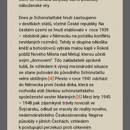
náboženské víry.
Dnes je Schönstattské hnutí zastoupeno
v desítkách států, včetně České republiky. Na
českém území se hnutí etablovalo v roce 1939
– obdobně jako v Německu na počátku konfliktu
nevídaných rozměrů. Tehdy si skupina několika
kněží a bohoslovců vybrala malou kapli v Rokoli
poblíž Nového Města nad Metují, kterou učinili
svým „domovem“. Tito zakladatelé správně
tušili, že vzhledem k vývoji mezinárodní situace
se stane putování do původního Schönstattu
velmi obtížným.
[4]
Přesto v roce 1941 odchází
do Německa první česká dívka, která se
rozhodla stát členkou schönstattského
společenství sester Mariiných.
[5]
Mezi lety 1945
– 1948 pak zájemkyně trávily noviciát ve
Švýcarsku, odkud se vracely do reality nového,
nedemokratického Československa. Nejprve
působily v jižních Čechách, vzhledem
k postupující perzekuci proti církevním