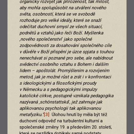
organicky rozvíjet jak přirozenost, tak milost,
aby mohla spolupůsobit na utváření nového
světa, osobností, která se ve svobodě
rozhoduje pro velké ideály, které se snaží
odečítat duchovní smysl ze všech situací,
podnětů a vztahů jako řeči Boží. Myšlenka
‚
nového společenství
‘
jako společné
zodpovědnosti za dosahování společného cíle
v důvěře v Boží přispění je úzce spjata s touhou
nenechávat si poznané pro sebe, ale nabídnout
svědectví osobního vztahu s Bohem i dalším
lidem – apoštolát. Promýšlením a rozvíjením
metod, jak je možné růst a zrát i v konfrontaci
s ideologickými a filosofickými proudy
v Německu a s pedagogickými impulzy
katolické církve, postupně vznikala pedagogika
nazývaná
‚
schönstattská
‘
, jež zahrnuje jak
aplikovanou psychologii tak aplikovanou
metafyziku.“
[3]
Úlohou hnutí by měla být též
duchovní odpověď na turbulentní kulturní a
společenské změny 19. a především 20. století,
které se nezřídka dotýkaly samé podstaty